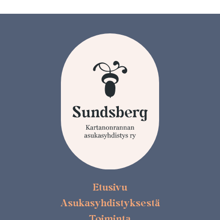
Etusivu
Asukasyhdistyksestä
Toiminta