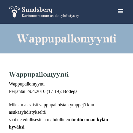
Skip
to
content
Wappupallomyynti
Wappupallomyynti
Wappupallomyynti
Perjantai 29.4.2016 (17-19): Bodega
Miksi maksaisit vappupalloista kymppejä kun
asukasyhdistykseltä
saat ne edullisesti ja mahdollinen
tuotto oman kylän
hyväksi
.