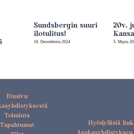
Sundsbergin suuri
20v. 
ilotulitus!
Kansan
6
10. Decemberta 2024
5. Mayta 2
Etusivu
asyhdistyksestä
Toiminta
Hyödyllisiä lin
Tapahtumat
Asukasyhdistyksen