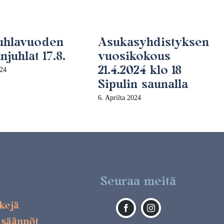
juhlavuoden
Asukasyhdistyksen
juhlat 17.8.
vuosikokous
21.4.2024 klo 18
024
Sipulin saunalla
6. Aprilta 2024
Seuraa meitä
kkejä
 säännöt