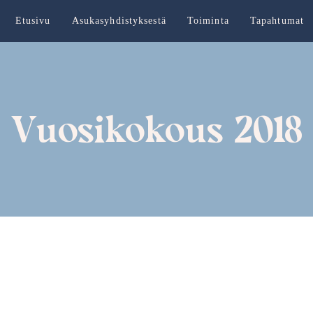
Etusivu
Asukasyhdistyksestä
Toiminta
Tapahtumat
Vuosikokous 2018