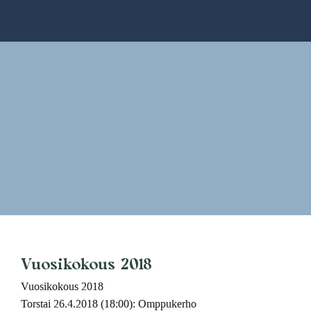
Skip
to
content
Vuosikokous 2018
Vuosikokous 2018
Torstai 26.4.2018 (18:00): Omppukerho