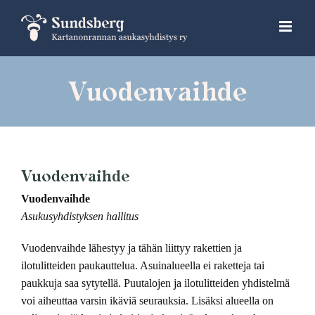
Skip
to
content
Vuodenvaihde
Vuodenvaihde
Vuodenvaihde
Asukusyhdistyksen hallitus
Vuodenvaihde lähestyy ja tähän liittyy rakettien ja
ilotulitteiden paukauttelua. Asuinalueella ei raketteja tai
paukkuja saa sytytellä. Puutalojen ja ilotulitteiden yhdistelmä
voi aiheuttaa varsin ikäviä seurauksia. Lisäksi alueella on