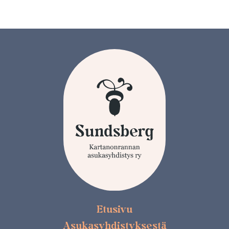
Etusivu
Asukasyhdistyksestä