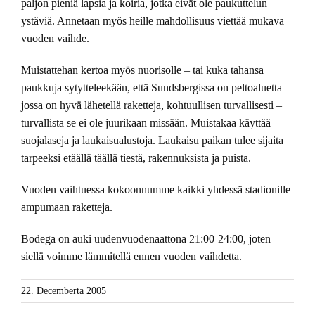
paljon pieniä lapsia ja koiria, jotka eivät ole paukuttelun
ystäviä. Annetaan myös heille mahdollisuus viettää mukava
vuoden vaihde.
Muistattehan kertoa myös nuorisolle – tai kuka tahansa
paukkuja sytytteleekään, että Sundsbergissa on peltoaluetta
jossa on hyvä lähetellä raketteja, kohtuullisen turvallisesti –
turvallista se ei ole juurikaan missään. Muistakaa käyttää
suojalaseja ja laukaisualustoja. Laukaisu paikan tulee sijaita
tarpeeksi etäällä täällä tiestä, rakennuksista ja puista.
Vuoden vaihtuessa kokoonnumme kaikki yhdessä stadionille
ampumaan raketteja.
Bodega on auki uudenvuodenaattona 21:00-24:00, joten
siellä voimme lämmitellä ennen vuoden vaihdetta.
22. Decemberta 2005