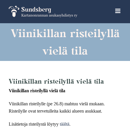
Skip
to
content
Viinikillan risteilyllä
vielä tila
Viinikillan risteilyllä vielä tila
Viinikillan risteilyllä vielä tila
Viinikillan risteilylle (pe 26.8) mahtuu vielä mukaan.
Risteilylle ovat tervetulleita kaikki alueen asukkaat.
Lisätietoja risteilystä löytyy
täältä
.