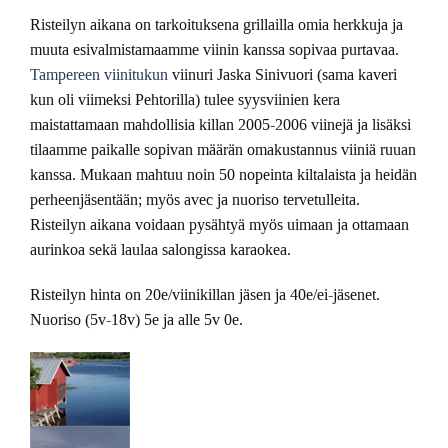
Risteilyn aikana on tarkoituksena grillailla omia herkkuja ja
muuta esivalmistamaamme viinin kanssa sopivaa purtavaa.
Tampereen viinitukun
viinuri Jaska Sinivuori (sama kaveri
kun oli viimeksi Pehtorilla) tulee syysviinien kera
maistattamaan mahdollisia killan 2005-2006 viinejä ja lisäksi
tilaamme paikalle sopivan määrän omakustannus viiniä ruuan
kanssa. Mukaan mahtuu noin 50 nopeinta kiltalaista ja heidän
perheenjäsentään; myös avec ja nuoriso tervetulleita.
Risteilyn aikana voidaan pysähtyä myös uimaan ja ottamaan
aurinkoa sekä laulaa salongissa karaokea.
Risteilyn hinta on 20e/viinikillan jäsen ja 40e/ei-jäsenet.
Nuoriso (5v-18v) 5e ja alle 5v 0e.