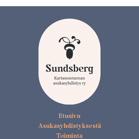
Etusivu
Asukasyhdistyksestä
Toiminta