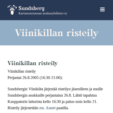
Skip
to
content
Viinikillan risteily
Viinikillan risteily
Viinikillan risteily
Perjantai 26.8.2005 (16:30-21:00):
Sundsbergin Viinikilta järjestää risteilyn jäsenilleen ja muille
Sundsbergin asukkaille perjantaina 26.8. Lähtö tapahtuu
Kauppatorin laiturista kello 16:30 ja paluu noin kello 21.
Risteily järjestetään
ms. Annet
paatilla.