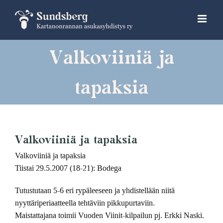
Skip
to
content
Valkoviiniä ja
tapaksia
Valkoviiniä ja tapaksia
Valkoviiniä ja tapaksia
Tiistai 29.5.2007 (18-21): Bodega
Tutustutaan 5-6 eri rypäleeseen ja yhdistellään niitä
nyyttäriperiaatteella tehtäviin pikkupurtaviin.
Maistattajana toimii Vuoden Viinit-kilpailun pj. Erkki Naski.