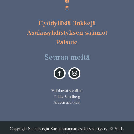
Hyödyllisiä linkkejä
Asukasyhdistyksen säännöt
Palaute
Seuraa meitä
Valokuvat sivuilla:
Jukka Sundberg
Alueen asukkaat
Copyright Sundsbergin Kartanonrannan asukasyhdistys ry. © 2021-