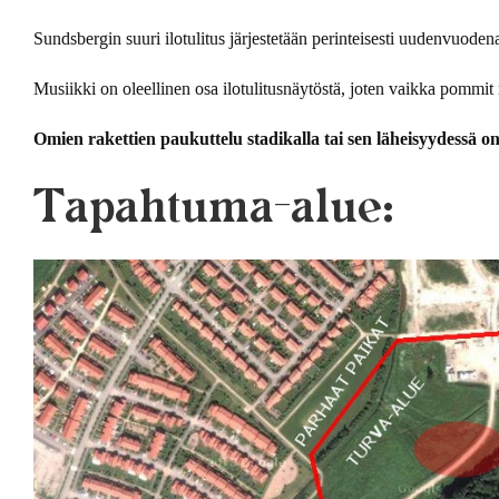
Sundsbergin suuri ilotulitus järjestetään perinteisesti uudenvuodena
Musiikki on oleellinen osa ilotulitusnäytöstä, joten vaikka pommi
Omien rakettien paukuttelu stadikalla tai sen läheisyydessä on
Tapahtuma-alue: