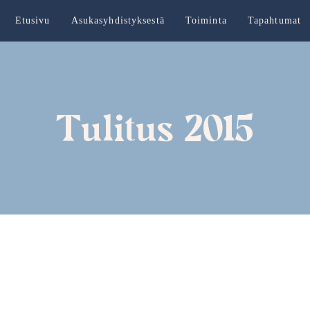
Etusivu
Asukasyhdistyksestä
Toiminta
Tapahtumat
Tulitus 2015