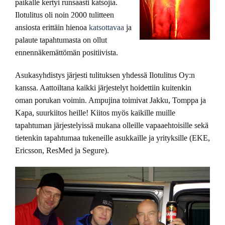
paikalle kertyi runsaasti katsojia.
Ilotulitus oli noin 2000 tulitteen
ansiosta erittäin hienoa
katsottavaa
ja
palaute tapahtumasta on ollut
ennennäkemättömän positiivista.
Asukasyhdistys järjesti tulituksen yhdessä Ilotulitus Oy:n
kanssa. Aattoiltana kaikki järjestelyt hoidettiin kuitenkin
oman porukan voimin. Ampujina toimivat Jakku, Tomppa ja
Kapa, suurkiitos heille! Kiitos myös kaikille muille
tapahtuman järjestelyissä mukana olleille vapaaehtoisille sekä
tietenkin tapahtumaa tukeneille asukkaille ja yrityksille (EKE,
Ericsson, ResMed ja Segure).