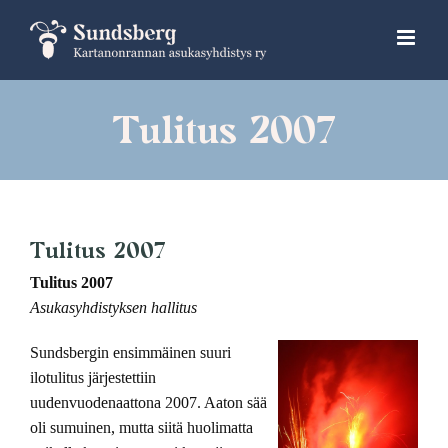
Skip
to
content
Tulitus 2007
Tulitus 2007
Tulitus 2007
Asukasyhdistyksen hallitus
Sundsbergin ensimmäinen suuri
ilotulitus järjestettiin
uudenvuodenaattona 2007. Aaton sää
oli sumuinen, mutta siitä huolimatta