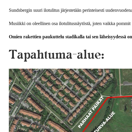
Sundsbergin suuri ilotulitus järjestetään perinteisesti uudenvuodena
Musiikki on oleellinen osa ilotulitusnäytöstä, joten vaikka pommi
Omien rakettien paukuttelu stadikalla tai sen läheisyydessä on
Tapahtuma-alue: