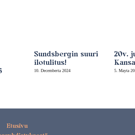
Sundsbergin suuri
20v. 
ilotulitus!
Kansan
6
10. Decemberta 2024
5. Mayta 2
Etusivu