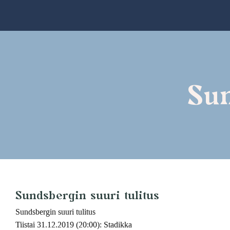
Skip
to
content
Sun
Sundsbergin suuri tulitus
Sundsbergin suuri tulitus
Tiistai 31.12.2019 (20:00): Stadikka