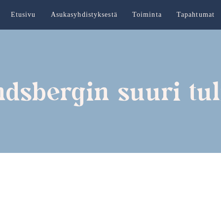
Etusivu
Asukasyhdistyksestä
Toiminta
Tapahtumat
dsbergin suuri tul