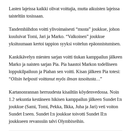
Lasten lajeissa kaikki olivat voittajia, mutta aikuisten lajeissa
taisteltiin tosissaan.
Tandemhiihdon voitti ylivoimaisesti “musta” joukkue, johon
kuuluivat Tomi, Jari ja Marko. “Valkoinen” joukkue
yksituumaan kertoi tappion syyksi voitelun epäonnistumisen.
Kankikävelyn miesten sarjan voitti tiukan kamppailun jälkeen
Marko ja naisten sarjan Pia. Pia haastoi Markon todelliseen
loppukilpailuun ja Piahan sen voitti. Kisan jälkeen Pia totesi:
“
Olisin helposti voittanut myös ilman tasoitusta…
”
Kartanonrannan herruudesta kisailtiin köydenvedossa. Noin
1.2 sekuntia kestäneen hikisen kamppailun jälkeen Sundet I:n
joukkue (Sami, Tomi, Pekka, Ilkka, Juha ja Jari) veti voiton
Sundet I:seen. Sundet I:n joukkue toivotti Sundet II:n
joukkueen revanssiin talvi Olymbixeihin.