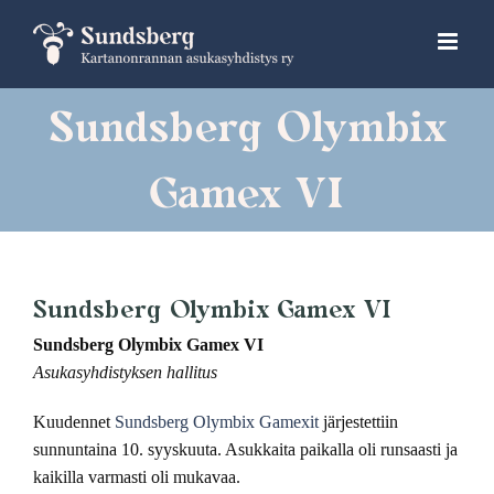
Skip
to
content
Sundsberg Olymbix
Gamex VI
Sundsberg Olymbix Gamex VI
Sundsberg Olymbix Gamex VI
Asukasyhdistyksen hallitus
Kuudennet
Sundsberg Olymbix Gamexit
järjestettiin
sunnuntaina 10. syyskuuta. Asukkaita paikalla oli runsaasti ja
kaikilla varmasti oli mukavaa.