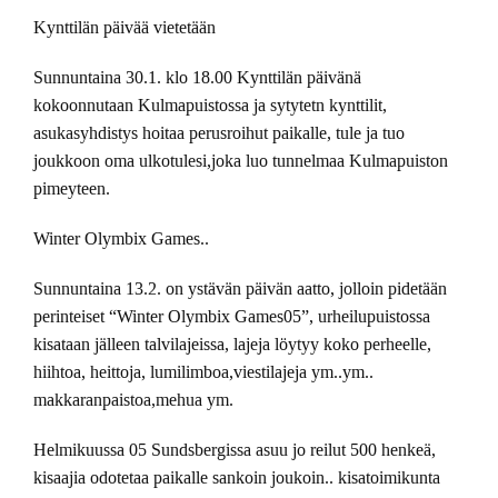
Kynttilän päivää vietetään
Sunnuntaina 30.1. klo 18.00 Kynttilän päivänä
kokoonnutaan Kulmapuistossa ja sytytetn kynttilit,
asukasyhdistys hoitaa perusroihut paikalle, tule ja tuo
joukkoon oma ulkotulesi,joka luo tunnelmaa Kulmapuiston
pimeyteen.
Winter Olymbix Games..
Sunnuntaina 13.2. on ystävän päivän aatto, jolloin pidetään
perinteiset “Winter Olymbix Games05”, urheilupuistossa
kisataan jälleen talvilajeissa, lajeja löytyy koko perheelle,
hiihtoa, heittoja, lumilimboa,viestilajeja ym..ym..
makkaranpaistoa,mehua ym.
Helmikuussa 05 Sundsbergissa asuu jo reilut 500 henkeä,
kisaajia odotetaa paikalle sankoin joukoin.. kisatoimikunta