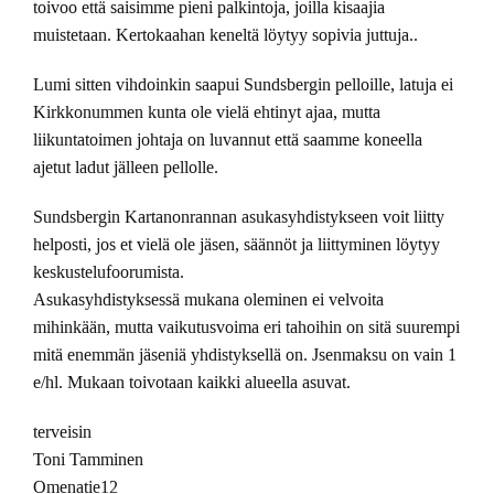
toivoo että saisimme pieni palkintoja, joilla kisaajia
muistetaan. Kertokaahan keneltä löytyy sopivia juttuja..
Lumi sitten vihdoinkin saapui Sundsbergin pelloille, latuja ei
Kirkkonummen kunta ole vielä ehtinyt ajaa, mutta
liikuntatoimen johtaja on luvannut että saamme koneella
ajetut ladut jälleen pellolle.
Sundsbergin Kartanonrannan asukasyhdistykseen voit liitty
helposti, jos et vielä ole jäsen, säännöt ja liittyminen löytyy
keskustelufoorumista.
Asukasyhdistyksessä mukana oleminen ei velvoita
mihinkään, mutta vaikutusvoima eri tahoihin on sitä suurempi
mitä enemmän jäseniä yhdistyksellä on. Jsenmaksu on vain 1
e/hl. Mukaan toivotaan kaikki alueella asuvat.
terveisin
Toni Tamminen
Omenatie12