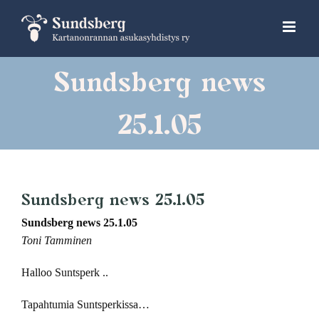
Skip
to
content
Sundsberg news
25.1.05
Sundsberg news 25.1.05
Sundsberg news 25.1.05
Toni Tamminen
Halloo Suntsperk ..
Tapahtumia Suntsperkissa…