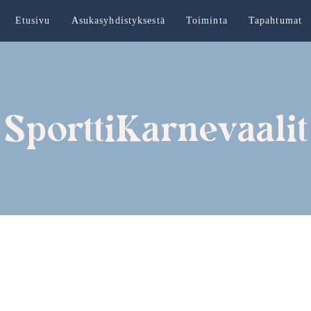
Etusivu
Asukasyhdistyksestä
Toiminta
Tapahtumat
SporttiKarnevaalit