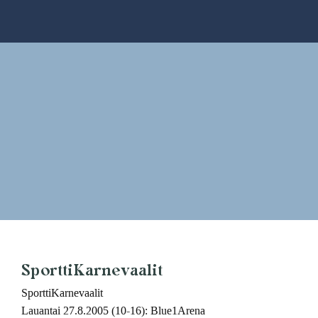
Skip
to
content
SporttiKarnevaalit
SporttiKarnevaalit
Lauantai 27.8.2005 (10-16): Blue1Arena