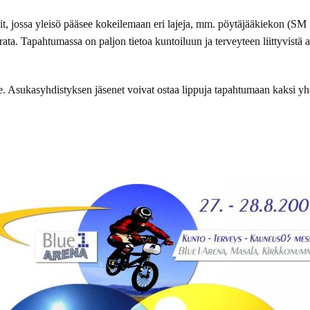
t, jossa yleisö pääsee kokeilemaan eri lajeja, mm. pöytäjääkiekon (SM S
rata. Tapahtumassa on paljon tietoa kuntoiluun ja terveyteen liittyvistä 
e. Asukasyhdistyksen jäsenet voivat ostaa lippuja tapahtumaan kaksi yhd