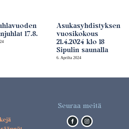
juhlavuoden
Asukasyhdistyksen
juhlat 17.8.
vuosikokous
21.4.2024 klo 18
024
Sipulin saunalla
6. Aprilta 2024
Seuraa meitä
kkejä
 säännöt