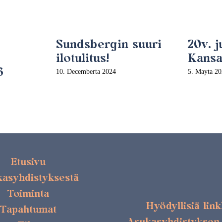
Sundsbergin suuri
20v. 
ilotulitus!
Kansan
6
10. Decemberta 2024
5. Mayta 2
Etusivu
asyhdistyksestä
Toiminta
Hyödyllisiä lin
Tapahtumat
Asukasyhdistyksen