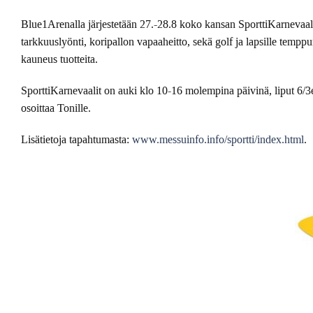
Blue1Arenalla järjestetään 27.-28.8 koko kansan SporttiKarnevaali
tarkkuuslyönti, koripallon vapaaheitto, sekä golf ja lapsille temppu
kauneus tuotteita.
SporttiKarnevaalit on auki klo 10-16 molempina päivinä, liput 6/3
osoittaa Tonille.
Lisätietoja tapahtumasta:
www.messuinfo.info/sportti/index.html
.