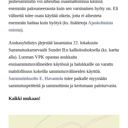
jauhesammutin voi aiheuttaa osaamattomissa käsissä
enemmän palosaneerausta kuin sen varsinainen hyöty on. Eli
välineitä tulee osata käyttää oikein, jotta ei aiheuteta
enemmän haittaa kuin hyötyä (ks. lisätietoja
Ajankohtaista
osiosta
).
Asukasyhdistys järjestää lauantaina 22. lokakuuta
Sammutuskarnevaalit Sundet II:n kalliolouhoksella (ks. kartta
alla). Luoman VPK opastaa asukkaita
ensisammutusvälineiden käytössä ja halukkaille on varattu
mahdollisuus kokeilla sammutusvälineiden käyttöä.
Sammutinhuolto E. Havantola
tulee paikalle myymään
sammutuspeitteitä ja sammuttimia ja kertomaan paloturvasta.
Kaikki mukaan!