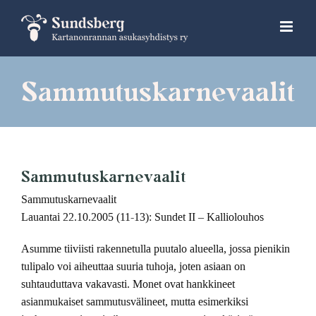
Skip
to
content
Sammutuskarnevaalit
Sammutuskarnevaalit
Sammutuskarnevaalit
Lauantai 22.10.2005 (11-13): Sundet II – Kalliolouhos
Asumme tiiviisti rakennetulla puutalo alueella, jossa pienikin
tulipalo voi aiheuttaa suuria tuhoja, joten asiaan on
suhtauduttava vakavasti. Monet ovat hankkineet
asianmukaiset sammutusvälineet, mutta esimerkiksi