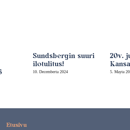
Sundsbergin suuri
20v. 
ilotulitus!
Kansan
6
10. Decemberta 2024
5. Mayta 2
Etusivu