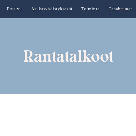
Etusivu
Asukasyhdistyksestä
Toiminta
Tapahtumat
Rantatalkoot