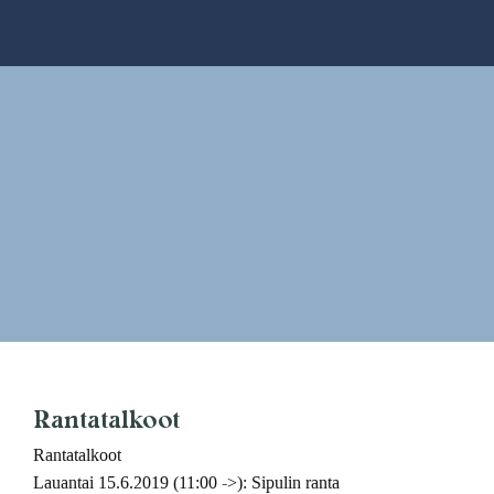
Skip
to
content
Rantatalkoot
Rantatalkoot
Lauantai 15.6.2019 (11:00 ->): Sipulin ranta