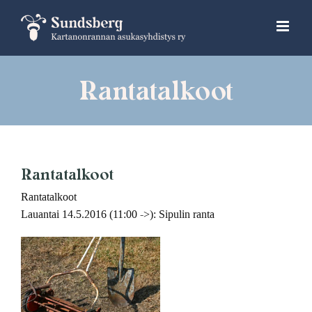
Skip
to
content
Rantatalkoot
Rantatalkoot
Rantatalkoot
Lauantai 14.5.2016 (11:00 ->): Sipulin ranta