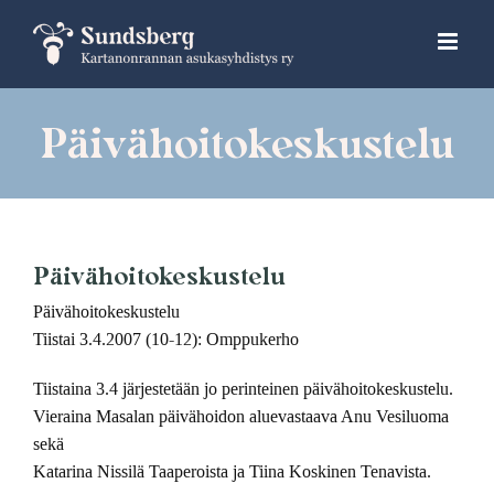
Skip
to
content
Päivähoitokeskustelu
Päivähoitokeskustelu
Päivähoitokeskustelu
Tiistai 3.4.2007 (10-12): Omppukerho
Tiistaina 3.4 järjestetään jo perinteinen päivähoitokeskustelu.
Vieraina Masalan päivähoidon aluevastaava Anu Vesiluoma
sekä
Katarina Nissilä Taaperoista ja Tiina Koskinen Tenavista.