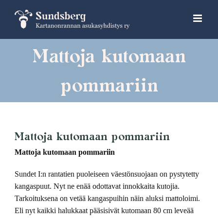
Skip
to
content
Mattoja kutomaan
pommariin
Mattoja kutomaan pommariin
Mattoja kutomaan pommariin
Sundet I:n rantatien puoleiseen väestönsuojaan on pystytetty
kangaspuut. Nyt ne enää odottavat innokkaita kutojia.
Tarkoituksena on vetää kangaspuihin näin aluksi mattoloimi.
Eli nyt kaikki halukkaat pääsisivät kutomaan 80 cm leveää