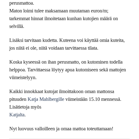
perusmattoa.
Maton loimi tulee maksamaan muutaman euron/m;
tarkemmat hinnat ilmoitetaan kunhan kutojien määrä on
selvillä.
Lisäksi tarvitaan kudetta. Kuteena voi käyttää omia kuteita,
jos niitä ei ole, niitä voidaan tarvittaessa tilata.
Koska kyseessä on ihan perusmatto, on kutominen todella
helppoa. Tarvittaessa löytyy apua kutomiseen sekä mattojen
viimeistelyyn.
Kaikki innokkaat kutojat ilmoittakoon oman mattonsa
pituuden
Katja Mahlbergille
viimeistään 15.10 mennessä.
Lisätietoja myös
Katjalta
.
Nyt luovuus valloilleen ja omaa mattoa toteuttamaan!