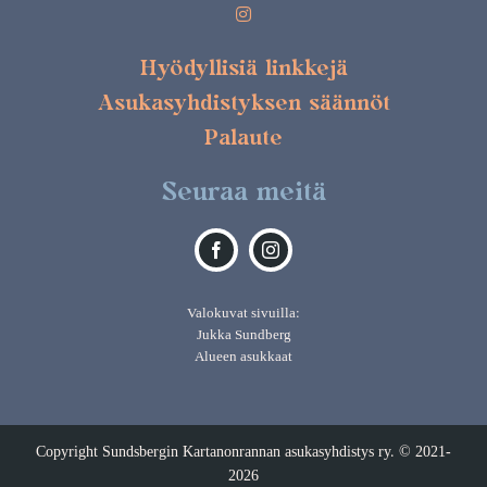
Hyödyllisiä linkkejä
Asukasyhdistyksen säännöt
Palaute
Seuraa meitä
Valokuvat sivuilla:
Jukka Sundberg
Alueen asukkaat
Copyright Sundsbergin Kartanonrannan asukasyhdistys ry. © 2021-
2026