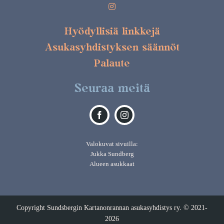
Hyödyllisiä linkkejä
Asukasyhdistyksen säännöt
Palaute
Seuraa meitä
Valokuvat sivuilla:
Jukka Sundberg
Alueen asukkaat
Copyright Sundsbergin Kartanonrannan asukasyhdistys ry. © 2021-
2026