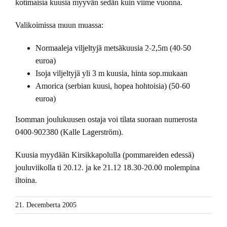
kotimaisia kuusia myyvän sedän kuin viime vuonna.
Valikoimissa muun muassa:
Normaaleja viljeltyjä metsäkuusia 2-2,5m (40-50
euroa)
Isoja viljeltyjä yli 3 m kuusia, hinta sop.mukaan
Amorica (serbian kuusi, hopea hohtoisia) (50-60
euroa)
Isomman joulukuusen ostaja voi tilata suoraan numerosta
0400-902380 (Kalle Lagerström).
Kuusia myydään Kirsikkapolulla (pommareiden edessä)
jouluviikolla ti 20.12. ja ke 21.12 18.30-20.00 molempina
iltoina.
21. Decemberta 2005