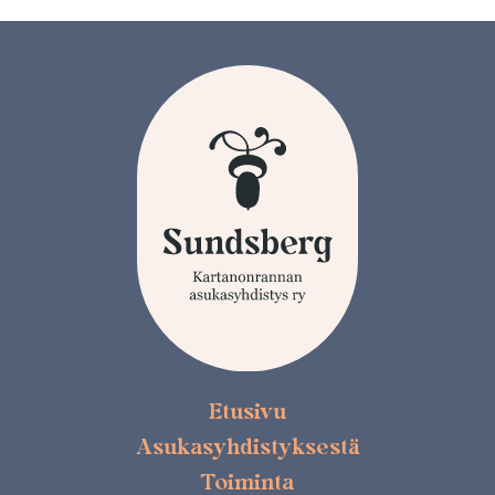
Etusivu
Asukasyhdistyksestä
Toiminta