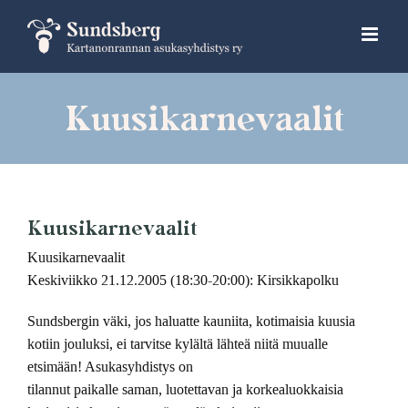
Skip
to
content
Kuusikarnevaalit
Kuusikarnevaalit
Kuusikarnevaalit
Keskiviikko 21.12.2005 (18:30-20:00): Kirsikkapolku
Sundsbergin väki, jos haluatte kauniita, kotimaisia kuusia
kotiin jouluksi, ei tarvitse kylältä lähteä niitä muualle
etsimään! Asukasyhdistys on
tilannut paikalle saman, luotettavan ja korkealuokkaisia