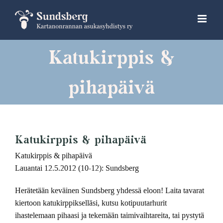
Skip
to
content
Katukirppis &
pihapäivä
Katukirppis & pihapäivä
Katukirppis & pihapäivä
Lauantai 12.5.2012 (10-12): Sundsberg
Herätetään keväinen Sundsberg yhdessä eloon! Laita tavarat
kiertoon katukirppikselläsi, kutsu kotipuutarhurit
ihastelemaan pihaasi ja tekemään taimivaihtareita, tai pystytä