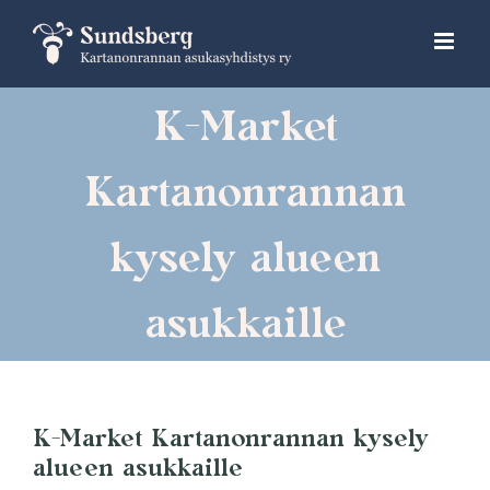
Skip
to
content
K-Market
Kartanonrannan
kysely alueen
asukkaille
K-Market Kartanonrannan kysely
alueen asukkaille