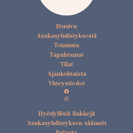
Etusivu
Asukasyhdistyksestä
Toiminta
Tapahtumat
Tilat
Ajankohtaista
Yhteystiedot
Hyödyllisiä linkkejä
Asukasyhdistyksen säännöt
Palaute