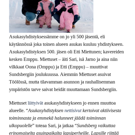
Asukasyhdistyksessämme on jo yli 500 jäsentä, eli
käytännössä joka toinen alueen asukas kuuluu yhdistykseen.
Asukasyhdistyksen 500. jäsen oli Etti Miettunen; kavereiden
kesken Emppu. Miettuset – äiti Sari, isä Jarno ja aina niin
vilkkaat Oona (Omppu) ja Etti (Emppu) – muuttivat
Sundsbergiin joulukuussa. Aiemmin Miettuset asuivat
Töölössä, mutta tilavamman asunnon ja rauhallisemman
ympäristön tarve saivat heidät muuttamaan Sundsbergiin.
Miettuset
liittyivät
asukasyhdistykseen jo ennen muuttoa
alueelle. “
Asukasyhdistyksen
nettisivut
kertoivat aktiivisesta
toiminnasta ja emmekä halunneet jäädä toiminnan
ulkopuolelle
” toteaa Sari, ja jatkaa “
Sundsberg vaikuttaa
erinomaiselta asuinpaikalta lapsiperheille. Lapsille riittää