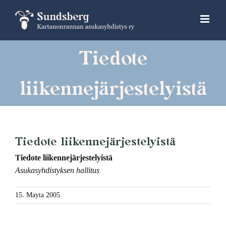
Skip
to
content
Tiedote
liikennejärjestelyistä
Tiedote liikennejärjestelyistä
Tiedote liikennejärjestelyistä
Asukasyhdistyksen hallitus
15. Mayta 2005