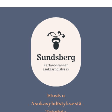
Etusivu
Asukasyhdistyksestä
Toiminta